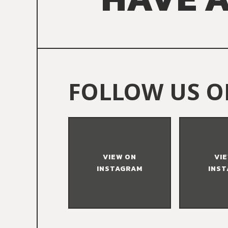
FOLLOW US O
VIEW ON
VI
INSTAGRAM
INS