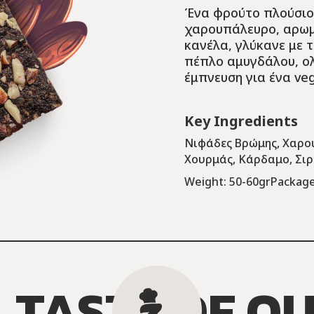
Ένα φρούτο πλούσιο 
χαρουπάλευρο, αρωμ
κανέλα, γλύκανε με 
πέπλο αμυγδάλου, ολ
έμπνευση για ένα ve
Key Ingredients
Νιφάδες Βρώμης, Χαρο
Χουρμάς, Κάρδαμο, Σιρ
Weight: 50-60gr
Package
 TASTE OF O