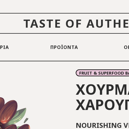
TASTE OF AUTH
ΡΙΑ
ΠΡΟΪΟΝΤΑ
Ο
FRUIT & SUPERFOOD B
ΧΟΥΡΜ
ΧΑΡΟΥ
NOURISHING V