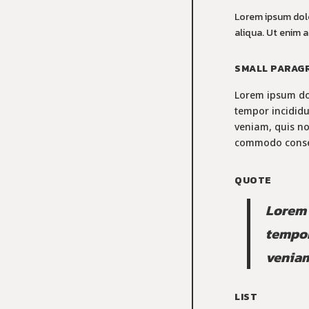
Lorem ipsum dolo
aliqua. Ut enim 
SMALL PARAG
Lorem ipsum dol
tempor incididu
veniam, quis no
commodo conse
QUOTE
Lorem 
tempor
veniam
LIST