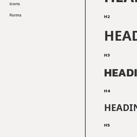
Icons
Forms
H2
HEA
H3
HEADI
H4
HEADI
H5