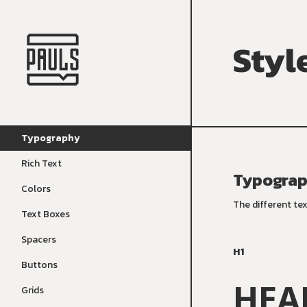
Styl
Typography
Rich Text
Typogra
Colors
The different te
Text Boxes
Spacers
H1
Buttons
HEA
Grids