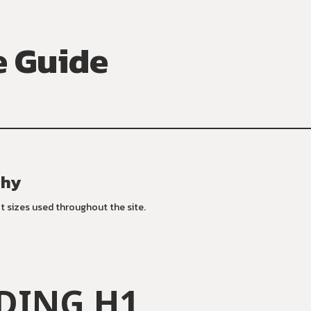
e
Guide
phy
xt sizes used throughout the site.
DING H1