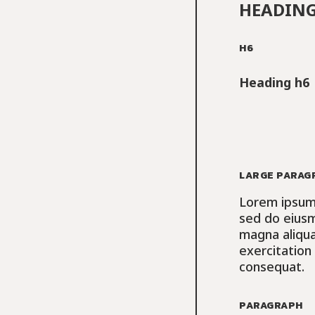
HEADING
H6
Heading h6
LARGE PARAG
Lorem ipsum 
sed do eiusm
magna aliqua
exercitation
consequat.
PARAGRAPH