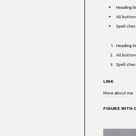
Heading lin
All button
Spell chec
Heading lin
All button
Spell chec
LINK
More about me
FIGURE WITH 